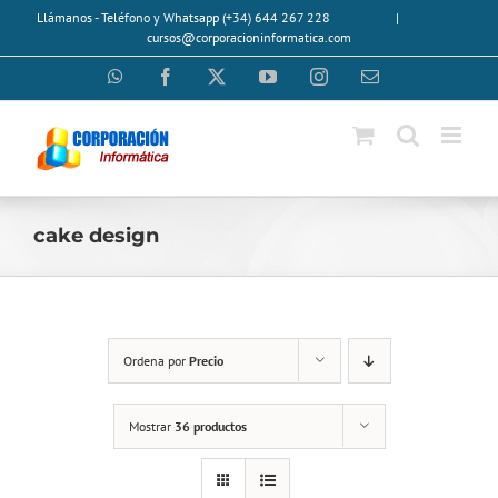
Saltar
Llámanos - Teléfono y Whatsapp (+34) 644 267 228
|
al
cursos@corporacioninformatica.com
contenido
WhatsApp
Facebook
X
YouTube
Instagram
Correo
electrónico
cake design
Ordena por
Precio
Mostrar
36 productos