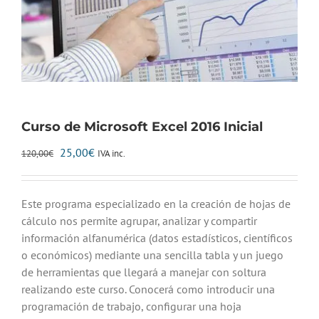
Curso de Microsoft Excel 2016 Inicial
El
El
25,00
€
IVA inc.
120,00
€
precio
precio
original
actual
era:
es:
Este programa especializado en la creación de hojas de
120,00€.
25,00€.
cálculo nos permite agrupar, analizar y compartir
información alfanumérica (datos estadísticos, científicos
o económicos) mediante una sencilla tabla y un juego
de herramientas que llegará a manejar con soltura
realizando este curso. Conocerá como introducir una
programación de trabajo, configurar una hoja