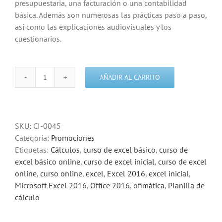
presupuestaria, una facturación o una contabilidad
básica. Además son numerosas las prácticas paso a paso,
así como las explicaciones audiovisuales y los
cuestionarios.
AÑADIR AL CARRITO
Curso
de
Microsoft
Excel
SKU:
CI-0045
2016
Categoría:
Promociones
Inicial
Etiquetas:
Cálculos
,
curso de excel básico
,
curso de
cantidad
excel básico online
,
curso de excel inicial
,
curso de excel
online
,
curso online
,
excel
,
Excel 2016
,
excel inicial
,
Microsoft Excel 2016
,
Office 2016
,
ofimática
,
Planilla de
cálculo