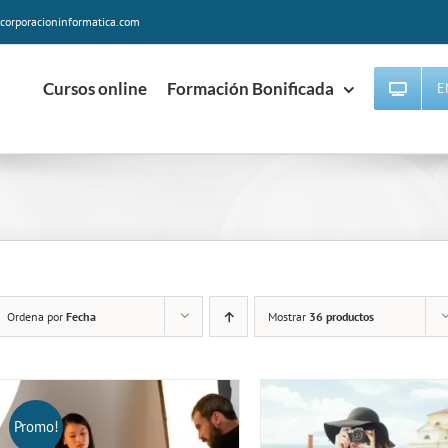
corporacioninformatica.com
Cursos online
Formación Bonificada
E
Ordena por
Fecha
Mostrar
36 productos
Promo!