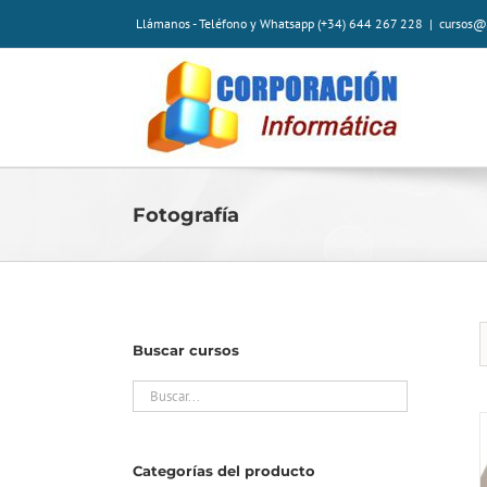
Saltar
Llámanos - Teléfono y Whatsapp (+34) 644 267 228
|
cursos@
al
contenido
Fotografía
Buscar cursos
Categorías del producto