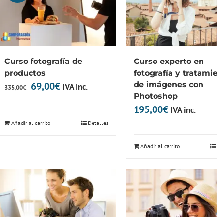
Curso fotografía de
Curso experto en
productos
fotografía y tratami
El
El
69,00
€
de imágenes con
IVA inc.
335,00
€
Photoshop
precio
precio
195,00
€
IVA inc.
original
actual
Añadir al carrito
Detalles
era:
es:
335,00€.
69,00€.
Añadir al carrito