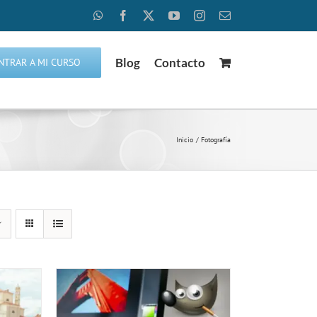
WhatsApp
Facebook
X
YouTube
Instagram
Correo
electrónico
Blog
Contacto
NTRAR A MI CURSO
Inicio
Fotografía