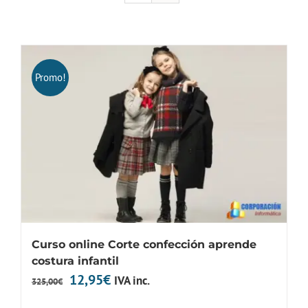
Promo!
Curso online Corte confección aprende
costura infantil
El
El
12,95
€
IVA inc.
325,00
€
precio
precio