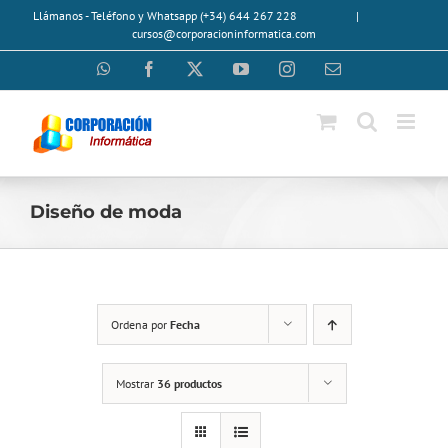
Saltar
Llámanos - Teléfono y Whatsapp (+34) 644 267 228
|
al
cursos@corporacioninformatica.com
contenido
WhatsApp
Facebook
X
YouTube
Instagram
Correo
electrónico
Diseño de moda
Ordena por
Fecha
Mostrar
36 productos