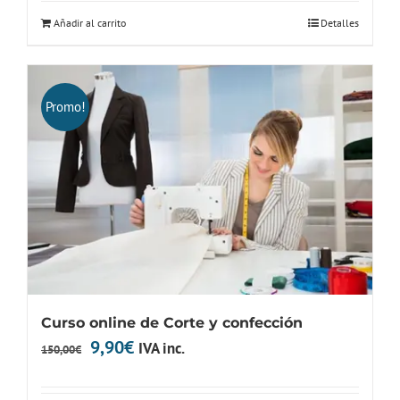
Añadir al carrito
Detalles
Promo!
Curso online de Corte y confección
El
El
9,90
€
IVA inc.
150,00
€
precio
precio