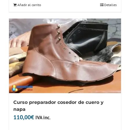
original
actual
Añadir al carrito
Detalles
era:
es:
150,00€.
9,90€.
Curso preparador cosedor de cuero y
napa
110,00
€
IVA inc.