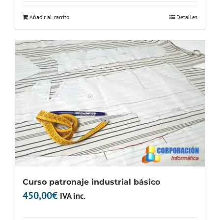
original
actual
Añadir al carrito
Detalles
era:
es:
325,00€.
12,95€.
Curso patronaje industrial básico
450,00
€
IVA inc.