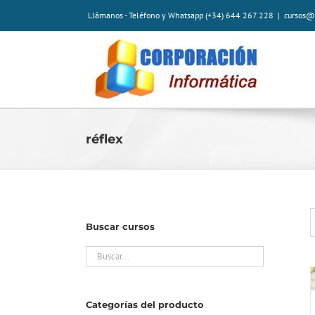
Saltar
Llámanos - Teléfono y Whatsapp (+34) 644 267 228
|
cursos@
al
contenido
réflex
Buscar cursos
Categorías del producto