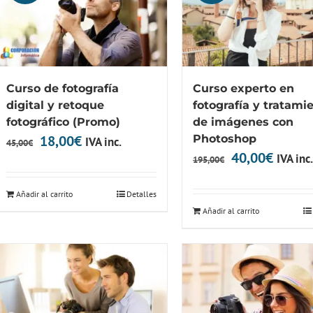
Curso de fotografía
Curso experto en
digital y retoque
fotografía y tratami
fotográfico (Promo)
de imágenes con
El
El
18,00
€
Photoshop
IVA inc.
45,00
€
El
El
40,00
€
IVA inc.
precio
precio
195,00
€
precio
precio
original
actual
Añadir al carrito
Detalles
original
actual
era:
es:
Añadir al carrito
era:
es:
45,00€.
18,00€.
195,00€.
40,00€