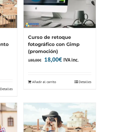
Curso de retoque
ento
fotográfico con Gimp
(promoción)
El
El
18,00
€
IVA inc.
180,00
€
precio
precio
original
actual
Añadir al carrito
Detalles
era:
es:
Detalles
180,00€.
18,00€.
.