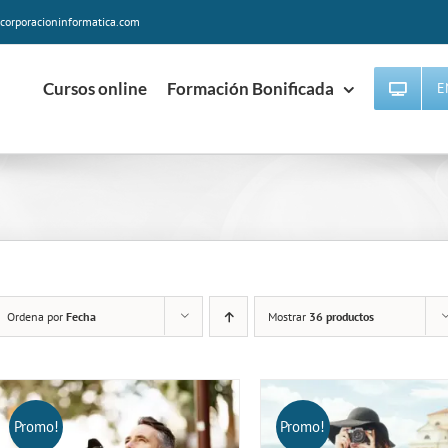
corporacioninformatica.com
Cursos online
Formación Bonificada
E
Ordena por
Fecha
Mostrar
36 productos
Promo!
Promo!