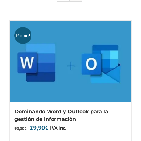
Promo!
Dominando Word y Outlook para la
gestión de información
El
El
29,90
€
IVA inc.
90,00
€
precio
precio