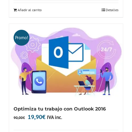
original
actual
Añadir al carrito
Detalles
era:
es:
90,00€.
29,90€.
Promo!
Optimiza tu trabajo con Outlook 2016
El
El
19,90
€
IVA inc.
90,00
€
precio
precio