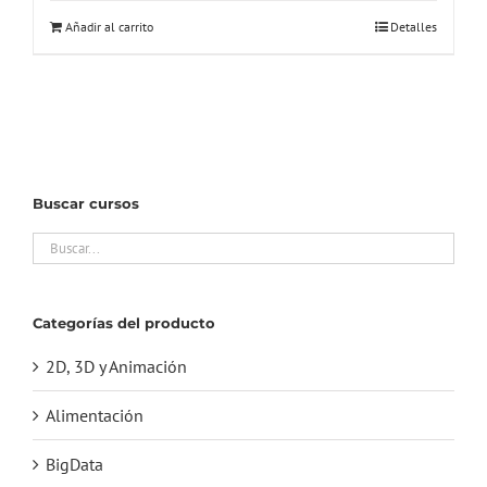
original
actual
Añadir al carrito
Detalles
era:
es:
90,00€.
19,90€.
Buscar cursos
Categorías del producto
2D, 3D y Animación
Alimentación
BigData