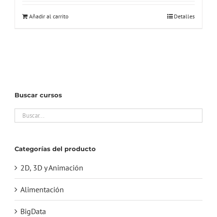
original
actual
Añadir al carrito
Detalles
era:
es:
149,00€.
18,00€.
Buscar cursos
Categorías del producto
2D, 3D y Animación
Alimentación
BigData