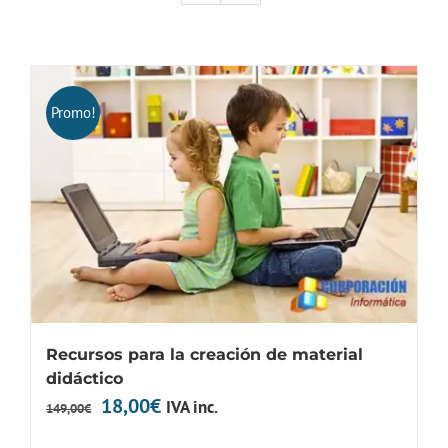
Promo!
Recursos para la creación de material
didáctico
El
El
18,00
€
IVA inc.
149,00
€
precio
precio