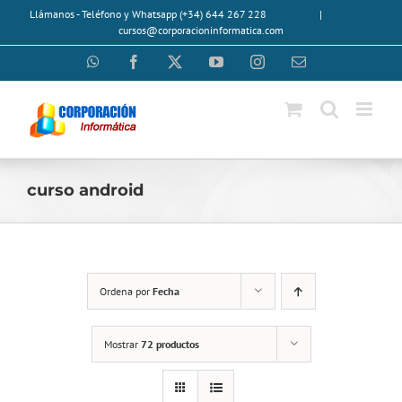
Saltar
Llámanos - Teléfono y Whatsapp (+34) 644 267 228
|
al
cursos@corporacioninformatica.com
contenido
WhatsApp
Facebook
X
YouTube
Instagram
Correo
electrónico
curso android
Ordena por
Fecha
Mostrar
72 productos