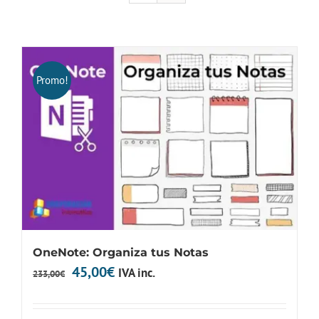
Promo!
OneNote: Organiza tus Notas
El
El
45,00
€
IVA inc.
233,00
€
precio
precio
original
actual