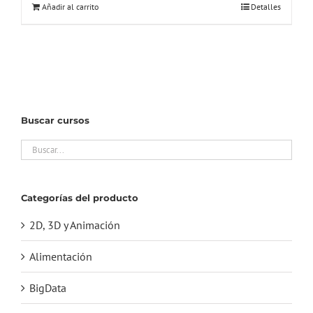
Añadir al carrito
Detalles
era:
es:
233,00€.
45,00€.
Buscar cursos
Categorías del producto
2D, 3D y Animación
Alimentación
BigData