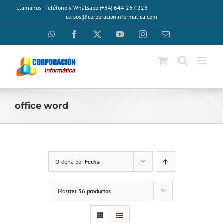
Saltar
Llámanos - Teléfono y Whatsapp (+34) 644 267 228
|
al
cursos@corporacioninformatica.com
contenido
WhatsApp
Facebook
X
YouTube
Instagram
Correo
electrónico
office word
Ordena por
Fecha
Mostrar
36 productos