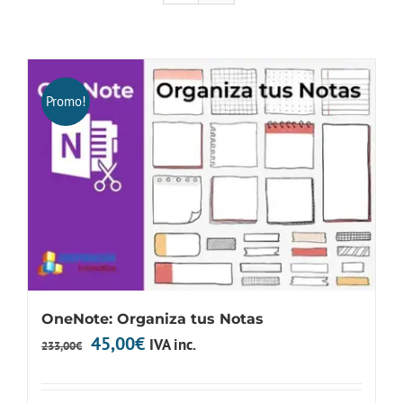
Promo!
OneNote: Organiza tus Notas
El
El
45,00
€
IVA inc.
233,00
€
precio
precio
original
actual