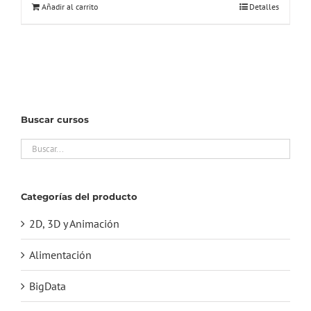
Añadir al carrito
Detalles
era:
es:
233,00€.
45,00€.
Buscar cursos
Categorías del producto
2D, 3D y Animación
Alimentación
BigData