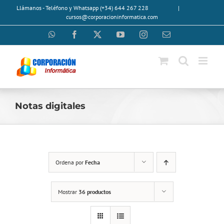
Saltar
Llámanos - Teléfono y Whatsapp (+34) 644 267 228
|
al
cursos@corporacioninformatica.com
contenido
WhatsApp
Facebook
X
YouTube
Instagram
Correo
electrónico
Notas digitales
Ordena por
Fecha
Mostrar
36 productos