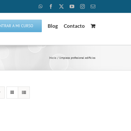
WhatsApp
Facebook
X
YouTube
Instagram
Correo
electrónico
Blog
Contacto
NTRAR A MI CURSO
Inicio
limpieza profesional edificios