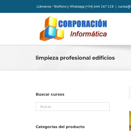
Saltar
Llámanos - Teléfono y Whatsapp (+34) 644 267 228
|
cursos@
al
contenido
limpieza profesional edificios
Buscar cursos
Categorías del producto