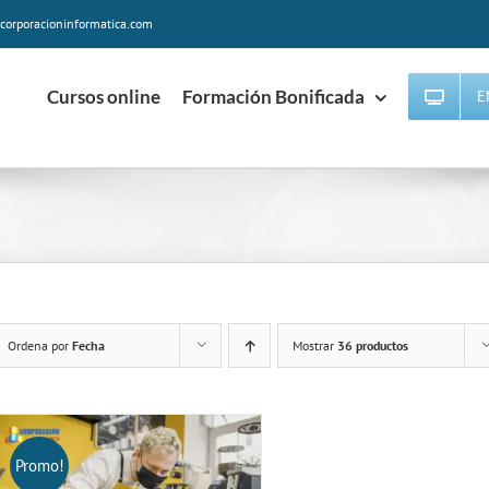
corporacioninformatica.com
Cursos online
Formación Bonificada
E
Ordena por
Fecha
Mostrar
36 productos
Promo!