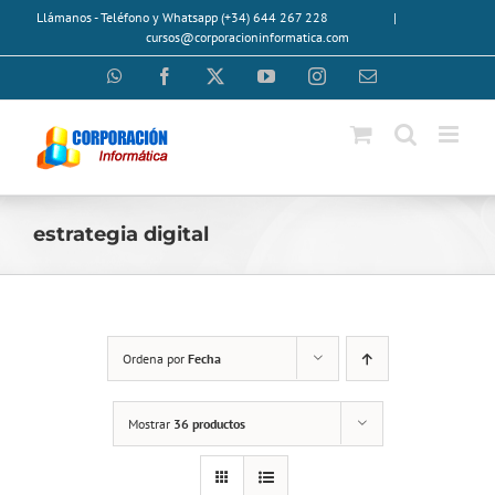
Saltar
Llámanos - Teléfono y Whatsapp (+34) 644 267 228
|
al
cursos@corporacioninformatica.com
contenido
WhatsApp
Facebook
X
YouTube
Instagram
Correo
electrónico
estrategia digital
Ordena por
Fecha
Mostrar
36 productos