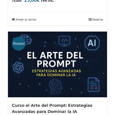
IVA inc.
75,00
€
precio
precio
original
actual
Añadir al carrito
Detalles
era:
es:
75,00€.
25,00€.
Promo!
Curso el Arte del Prompt: Estrategias
Avanzadas para Dominar la IA