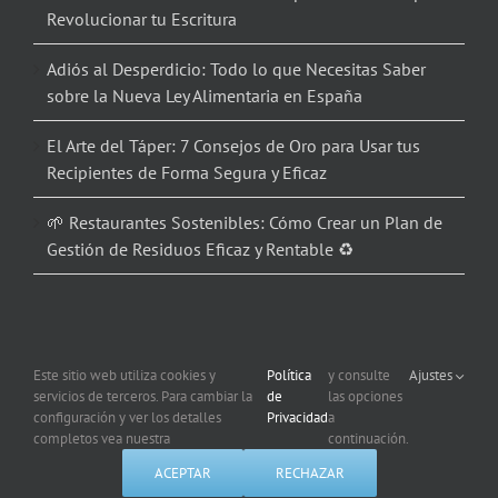
Revolucionar tu Escritura
Adiós al Desperdicio: Todo lo que Necesitas Saber
sobre la Nueva Ley Alimentaria en España
El Arte del Táper: 7 Consejos de Oro para Usar tus
Recipientes de Forma Segura y Eficaz
🌱 Restaurantes Sostenibles: Cómo Crear un Plan de
Gestión de Residuos Eficaz y Rentable ♻️
Este sitio web utiliza cookies y
Política
y consulte
Ajustes
servicios de terceros. Para cambiar la
de
las opciones
Copyright 2012 – 2026 Corporación Informática | Todos los derechos
configuración y ver los detalles
Privacidad
a
reservados |
Política de Privacidad
| Uso de Cookies
completos vea nuestra
continuación.
ACEPTAR
RECHAZAR