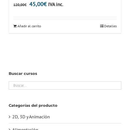
El
El
45,00
€
IVA inc.
120,00
€
precio
precio
original
actual
Añadir al carrito
Detalles
era:
es:
120,00€.
45,00€.
Buscar cursos
Categorías del producto
2D, 3D y Animación
Alimentación