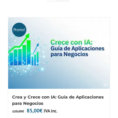
Promo!
Crea y Crece con IA: Guía de Aplicaciones
para Negocios
El
El
85,00
€
IVA inc.
120,00
€