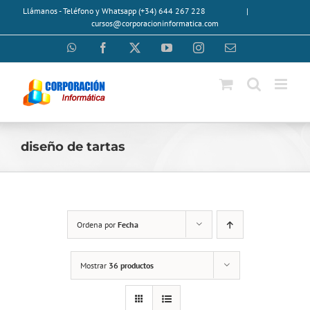
Saltar
Llámanos - Teléfono y Whatsapp (+34) 644 267 228
|
al
cursos@corporacioninformatica.com
contenido
WhatsApp
Facebook
X
YouTube
Instagram
Correo
electrónico
diseño de tartas
Ordena por
Fecha
Mostrar
36 productos