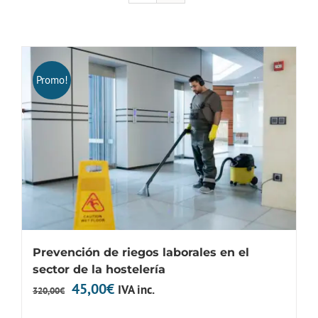
Promo!
Prevención de riegos laborales en el
sector de la hostelería
El
El
45,00
€
IVA inc.
320,00
€
precio
precio