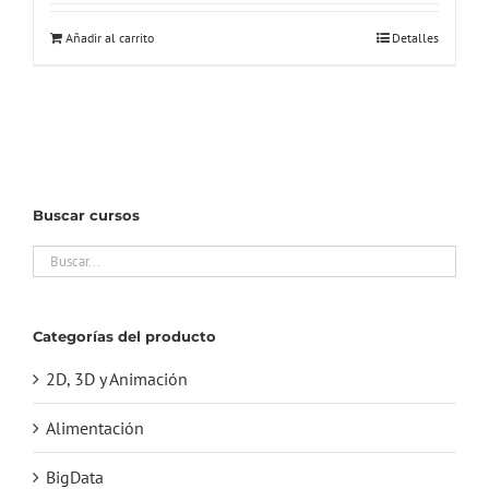
original
actual
Añadir al carrito
Detalles
era:
es:
320,00€.
45,00€.
Buscar cursos
Categorías del producto
2D, 3D y Animación
Alimentación
BigData