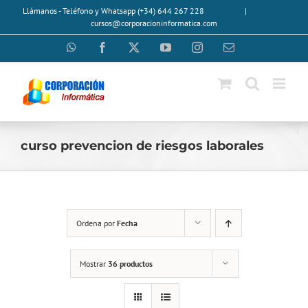
Saltar
Llámanos - Teléfono y Whatsapp (+34) 644 267 228
|
al
cursos@corporacioninformatica.com
contenido
WhatsApp
Facebook
X
YouTube
Instagram
Correo
electrónico
curso prevencion de riesgos laborales
Ordena por
Fecha
Mostrar
36 productos