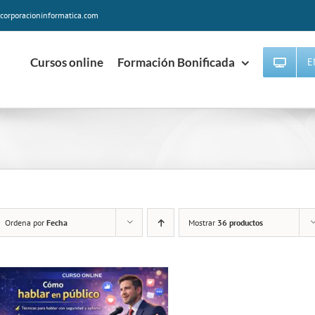
corporacioninformatica.com
Cursos online
Formación Bonificada
E
Ordena por
Fecha
Mostrar
36 productos