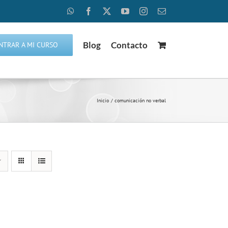
WhatsApp
Facebook
X
YouTube
Instagram
Correo
electrónico
Blog
Contacto
NTRAR A MI CURSO
Inicio
comunicación no verbal