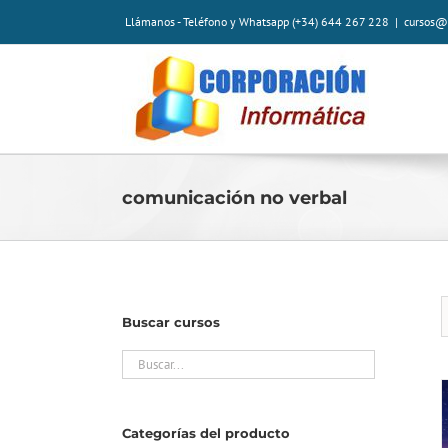
Saltar
Llámanos - Teléfono y Whatsapp (+34) 644 267 228
|
cursos@
al
contenido
comunicación no verbal
Buscar cursos
Categorías del producto