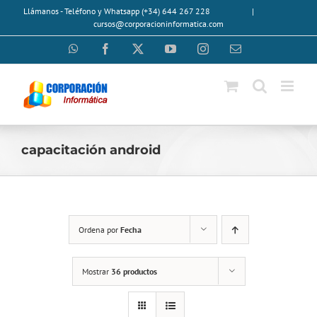
Saltar
Llámanos - Teléfono y Whatsapp (+34) 644 267 228
|
al
cursos@corporacioninformatica.com
contenido
WhatsApp
Facebook
X
YouTube
Instagram
Correo
electrónico
capacitación android
Ordena por
Fecha
Mostrar
36 productos