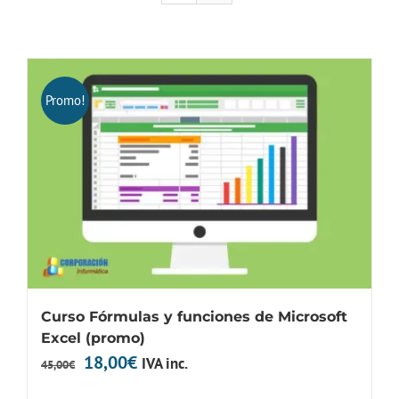
Promo!
Curso Fórmulas y funciones de Microsoft
Excel (promo)
El
El
18,00
€
IVA inc.
45,00
€
precio
precio