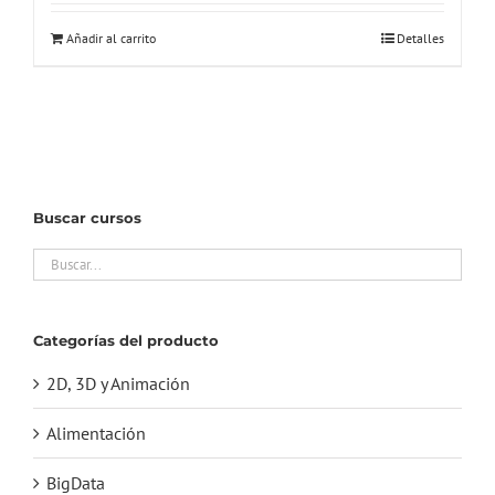
original
actual
Añadir al carrito
Detalles
era:
es:
45,00€.
18,00€.
Buscar cursos
Categorías del producto
2D, 3D y Animación
Alimentación
BigData