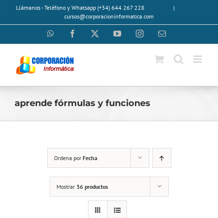
Saltar
Llámanos - Teléfono y Whatsapp (+34) 644 267 228
|
al
cursos@corporacioninformatica.com
contenido
WhatsApp
Facebook
X
YouTube
Instagram
Correo
electrónico
aprende fórmulas y funciones
Ordena por
Fecha
Mostrar
36 productos