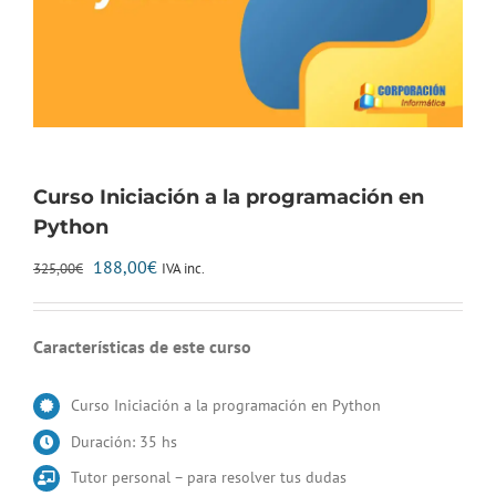
Curso Iniciación a la programación en
Python
El
El
188,00
€
IVA inc.
325,00
€
precio
precio
original
actual
era:
es:
Características de este curso
325,00€.
188,00€.
Curso Iniciación a la programación en Python
Duración: 35 hs
Tutor personal – para resolver tus dudas