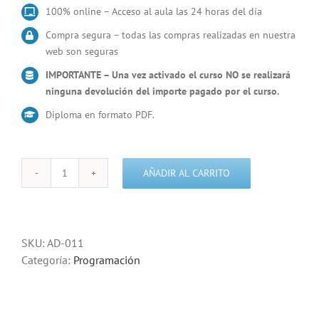
100% online – Acceso al aula las 24 horas del día
Compra segura – todas las compras realizadas en nuestra
web son seguras
IMPORTANTE – Una vez activado el curso NO se realizará
ninguna devolución del importe pagado por el curso.
Diploma en formato PDF.
AÑADIR AL CARRITO
Curso
Iniciación
a
la
SKU:
AD-011
programación
Categoría:
Programación
en
Python
cantidad