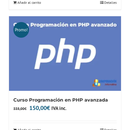
Añadir al carrito
Detalles
era:
es:
335,00€.
150,00€.
Promo!
Curso Programación en PHP avanzada
El
El
150,00
€
IVA inc.
335,00
€
precio
precio
original
actual
Añadir al carrito
Detalles