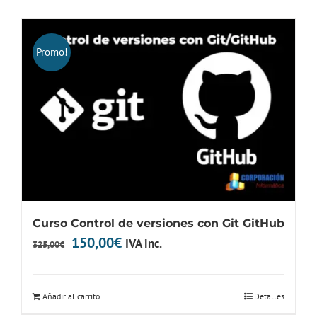
Promo!
Curso Control de versiones con Git GitHub
El
El
150,00
€
IVA inc.
325,00
€
precio
precio
original
actual
Añadir al carrito
Detalles
era:
es: