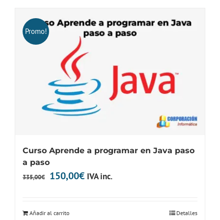
Promo!
Curso Aprende a programar en Java paso
a paso
El
El
150,00
€
IVA inc.
335,00
€
precio
precio
original
actual
Añadir al carrito
Detalles
era:
es: