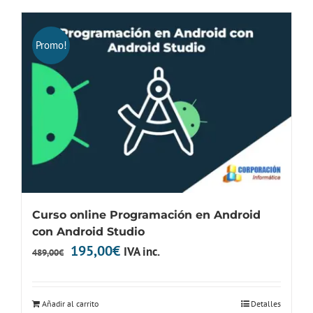
325,00€.
150,00€.
Promo!
Curso online Programación en Android
con Android Studio
El
El
195,00
€
IVA inc.
489,00
€
precio
precio
original
actual
Añadir al carrito
Detalles
era:
es: