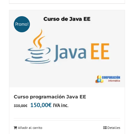
489,00€.
195,00€.
Promo!
Curso programación Java EE
El
El
150,00
€
IVA inc.
335,00
€
precio
precio
original
actual
Añadir al carrito
Detalles
era:
es: