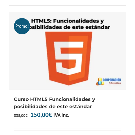
era:
es:
255,00€.
90,00€.
Promo!
Curso HTML5 Funcionalidades y
posibilidades de este estándar
El
El
150,00
€
IVA inc.
335,00
€
precio
precio
original
actual