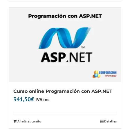
335,00€.
150,00€.
Curso online Programación con ASP.NET
341,50
€
IVA inc.
Añadir al carrito
Detalles