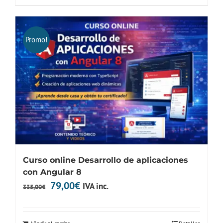
335,00€.
150,00€.
Promo!
Curso online Desarrollo de aplicaciones
con Angular 8
El
El
79,00
€
IVA inc.
335,00
€
precio
precio
original
actual