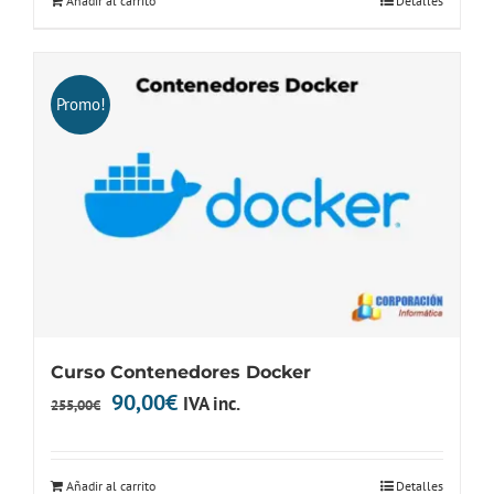
Añadir al carrito
Detalles
era:
es:
335,00€.
79,00€.
Promo!
Curso Contenedores Docker
El
El
90,00
€
IVA inc.
255,00
€
precio
precio
original
actual
Añadir al carrito
Detalles