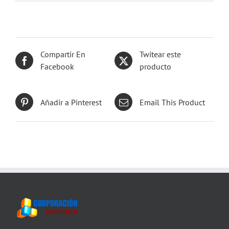
335,00€.
79,00€.
Compartir En
Twitear este
Facebook
producto
Añadir a Pinterest
Email This Product