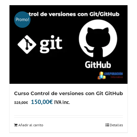
335,00€.
150,00€.
Promo!
Curso Control de versiones con Git GitHub
El
El
150,00
€
IVA inc.
325,00
€
precio
precio
original
actual
Añadir al carrito
Detalles
era:
es: