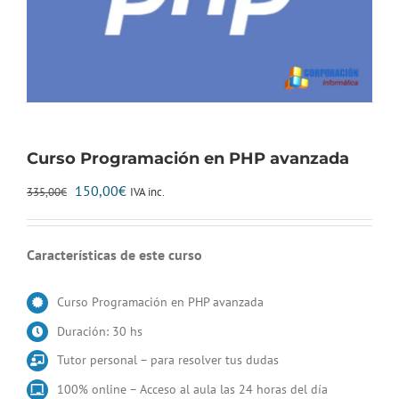
Curso Programación en PHP avanzada
El
El
150,00
€
IVA inc.
335,00
€
precio
precio
original
actual
era:
es:
Características de este curso
335,00€.
150,00€.
Curso Programación en PHP avanzada
Duración: 30 hs
Tutor personal – para resolver tus dudas
100% online – Acceso al aula las 24 horas del día