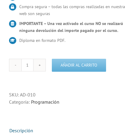
Compra segura – todas las compras realizadas en nuestra
web son seguras
IMPORTANTE – Una vez activado el curso NO se realizará
ninguna devolución del importe pagado por el curso.
Diploma en formato PDF.
AÑADIR AL CARRITO
Curso
Programación
en
PHP
SKU:
AD-010
avanzada
Categoría:
Programación
cantidad
Descripción