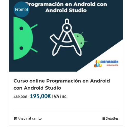
Promo!
Curso online Programación en Android
con Android Studio
El
El
195,00
€
IVA inc.
489,00
€
precio
precio
original
actual
Añadir al carrito
Detalles
era:
es:
489,00€.
195,00€.