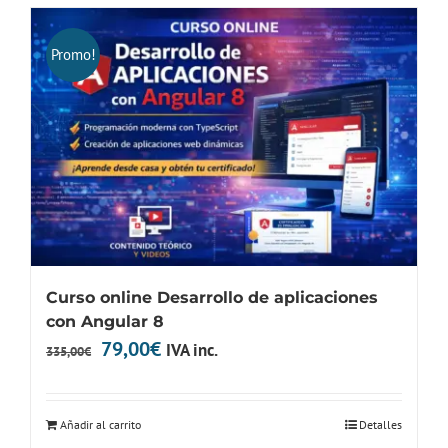
325,00€.
150,00€.
Promo!
Curso online Desarrollo de aplicaciones
con Angular 8
El
El
79,00
€
IVA inc.
335,00
€
precio
precio
original
actual
Añadir al carrito
Detalles
era:
es: