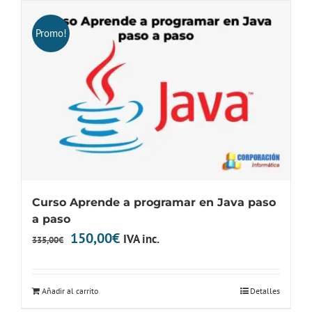
Promo!
Curso Aprende a programar en Java paso
a paso
El
El
150,00
€
IVA inc.
335,00
€
precio
precio
original
actual
Añadir al carrito
Detalles
era:
es: