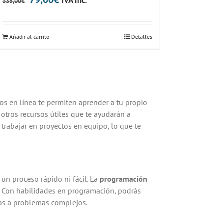
335,00
€
precio
precio
original
actual
Añadir al carrito
Detalles
era:
es:
335,00€.
79,00€.
sos en línea te permiten aprender a tu propio
 otros recursos útiles que te ayudarán a
trabajar en proyectos en equipo, lo que te
un proceso rápido ni fácil. La
programación
. Con habilidades en programación, podrás
ras a problemas complejos.