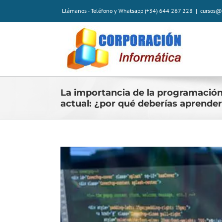
Saltar
Llámanos - Teléfono y Whatsapp (+34) 644 267 228
|
cursos@
al
contenido
La importancia de la programación
actual: ¿por qué deberías aprende
Ver
imagen
más
grande