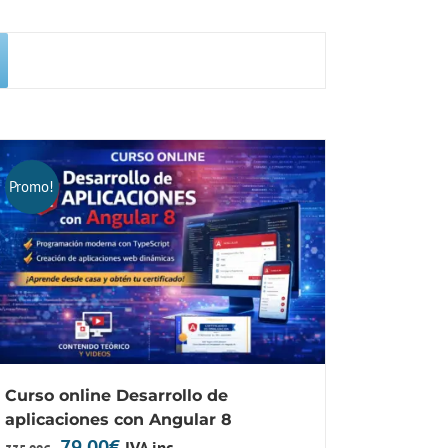
Promo!
Curso online Desarrollo de
aplicaciones con Angular 8
El
El
79,00
€
IVA inc.