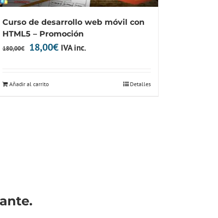
Curso de desarrollo web móvil con
HTML5 – Promoción
El
El
18,00
€
IVA inc.
180,00
€
precio
precio
original
actual
Añadir al carrito
Detalles
era:
es:
180,00€.
18,00€.
ante.