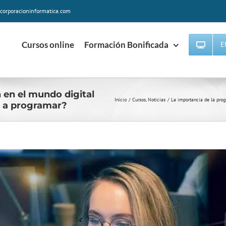
corporacioninformatica.com
Cursos online
Formación Bonificada
E
 en el mundo digital
Inicio
Cursos
Noticias
La importancia de la prog
r a programar?