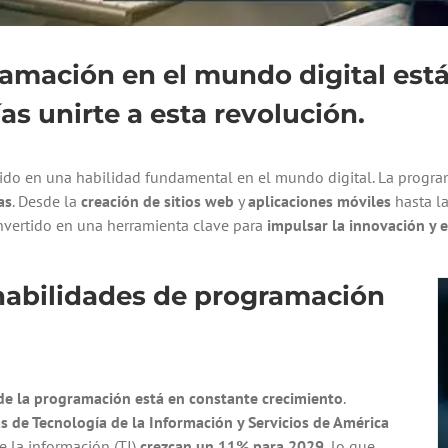
amación en el mundo digital está
s unirte a esta revolución.
tido en una habilidad fundamental en el mundo digital. La progra
as
. Desde la
creación de sitios web
y
aplicaciones móviles
hasta l
nvertido en una herramienta clave para
impulsar la innovación y 
abilidades de programación
e la programación está en constante crecimiento
.
s de Tecnología de la Información y Servicios de América
e la información (TI)
crezcan un 11% para 2029
, lo que