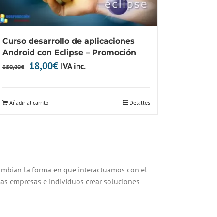
Curso desarrollo de aplicaciones
Android con Eclipse – Promoción
El
El
18,00
€
IVA inc.
350,00
€
precio
precio
original
actual
Añadir al carrito
Detalles
era:
es:
350,00€.
18,00€.
cambian la forma en que interactuamos con el
as empresas e individuos crear soluciones