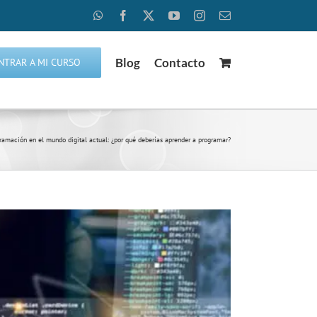
WhatsApp
Facebook
X
YouTube
Instagram
Correo
electrónico
Blog
Contacto
NTRAR A MI CURSO
ramación en el mundo digital actual: ¿por qué deberías aprender a programar?