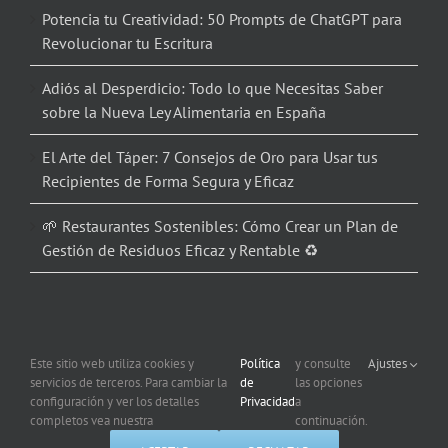
Potencia tu Creatividad: 50 Prompts de ChatGPT para
Revolucionar tu Escritura
Adiós al Desperdicio: Todo lo que Necesitas Saber
sobre la Nueva Ley Alimentaria en España
El Arte del Táper: 7 Consejos de Oro para Usar tus
Recipientes de Forma Segura y Eficaz
🌱 Restaurantes Sostenibles: Cómo Crear un Plan de
Gestión de Residuos Eficaz y Rentable ♻️
Este sitio web utiliza cookies y
Política
y consulte
Ajustes
servicios de terceros. Para cambiar la
de
las opciones
Copyright 2012 – 2026 Corporación Informática | Todos los derechos
configuración y ver los detalles
Privacidad
a
reservados |
Política de Privacidad
| Uso de Cookies
completos vea nuestra
continuación.