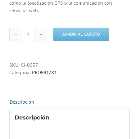
como la localización GPS o la comunicación con
servicios web.
AÑADIR AL CARRITO
Curso
desarrollo
de
aplicaciones
SKU:
CI-0037
Android
Categoría:
PROMO2X1
con
Eclipse
-
Promoción
Descripción
cantidad
Descripción