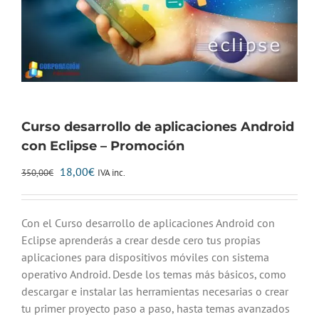
Curso desarrollo de aplicaciones Android
con Eclipse – Promoción
El
El
18,00
€
IVA inc.
350,00
€
precio
precio
original
actual
era:
es:
Con el Curso desarrollo de aplicaciones Android con
350,00€.
18,00€.
Eclipse aprenderás a crear desde cero tus propias
aplicaciones para dispositivos móviles con sistema
operativo Android. Desde los temas más básicos, como
descargar e instalar las herramientas necesarias o crear
tu primer proyecto paso a paso, hasta temas avanzados