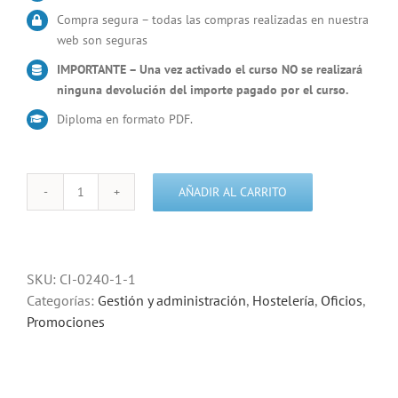
Compra segura – todas las compras realizadas en nuestra
web son seguras
IMPORTANTE – Una vez activado el curso NO se realizará
ninguna devolución del importe pagado por el curso.
Diploma en formato PDF.
AÑADIR AL CARRITO
Recepcionista
de
alojamientos
turísticos
SKU:
CI-0240-1-1
cantidad
Categorías:
Gestión y administración
,
Hostelería
,
Oficios
,
Promociones