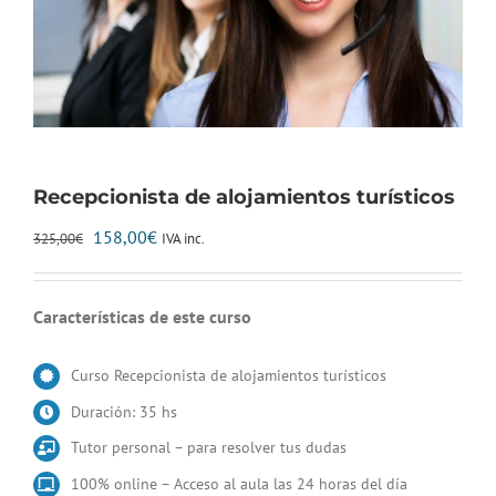
Recepcionista de alojamientos turísticos
El
El
158,00
€
IVA inc.
325,00
€
precio
precio
original
actual
era:
es:
Características de este curso
325,00€.
158,00€.
Curso Recepcionista de alojamientos turísticos
Duración: 35 hs
Tutor personal – para resolver tus dudas
100% online – Acceso al aula las 24 horas del día