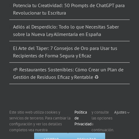
Potencia tu Creatividad: 50 Prompts de ChatGPT para
Revolucionar tu Escritura
Adiós al Desperdicio: Todo lo que Necesitas Saber
sobre la Nueva Ley Alimentaria en España
El Arte del Táper: 7 Consejos de Oro para Usar tus
Recipientes de Forma Segura y Eficaz
🌱 Restaurantes Sostenibles: Cómo Crear un Plan de
Gestión de Residuos Eficaz y Rentable ♻️
Este sitio web utiliza cookies y
Política
y consulte
Ajustes
servicios de terceros. Para cambiar la
de
las opciones
Copyright 2012 – 2026 Corporación Informática | Todos los derechos
configuración y ver los detalles
Privacidad
a
reservados |
Política de Privacidad
| Uso de Cookies
completos vea nuestra
continuación.