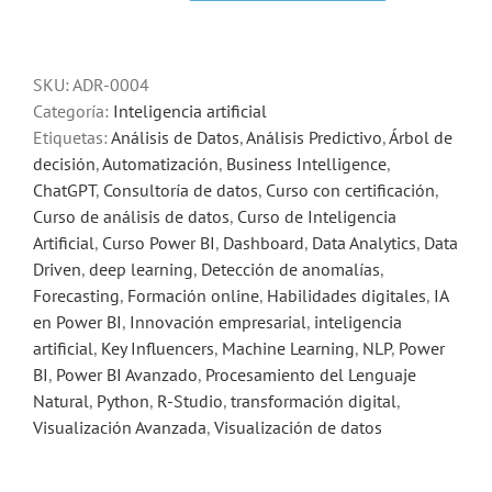
BI:
visualización
avanzada
SKU:
ADR-0004
e
Categoría:
Inteligencia artificial
inteligencia
Etiquetas:
Análisis de Datos
,
Análisis Predictivo
,
Árbol de
artificial
decisión
,
Automatización
,
Business Intelligence
,
cantidad
ChatGPT
,
Consultoría de datos
,
Curso con certificación
,
Curso de análisis de datos
,
Curso de Inteligencia
Artificial
,
Curso Power BI
,
Dashboard
,
Data Analytics
,
Data
Driven
,
deep learning
,
Detección de anomalías
,
Forecasting
,
Formación online
,
Habilidades digitales
,
IA
en Power BI
,
Innovación empresarial
,
inteligencia
artificial
,
Key Influencers
,
Machine Learning
,
NLP
,
Power
BI
,
Power BI Avanzado
,
Procesamiento del Lenguaje
Natural
,
Python
,
R-Studio
,
transformación digital
,
Visualización Avanzada
,
Visualización de datos