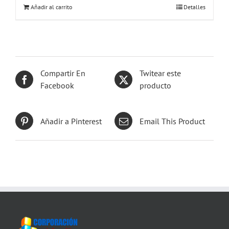
Añadir al carrito
Detalles
era:
es:
325,00€.
18,00€.
Compartir En
Twitear este
Facebook
producto
Añadir a Pinterest
Email This Product