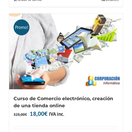
Promo!
Curso de Comercio electrónico, creación
de una tienda online
El
El
18,00
€
IVA inc.
325,00
€
precio
precio
original
actual