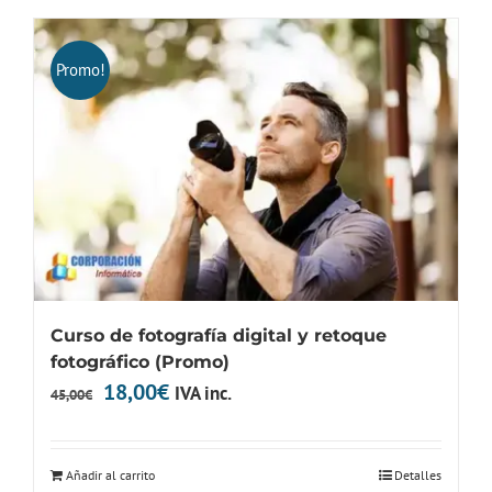
Promo!
Curso de fotografía digital y retoque
fotográfico (Promo)
El
El
18,00
€
IVA inc.
45,00
€
precio
precio
original
actual
Añadir al carrito
Detalles
era:
es: