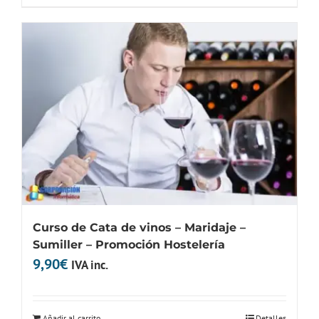
45,00€.
18,00€.
Curso de Cata de vinos – Maridaje –
Sumiller – Promoción Hostelería
9,90
€
IVA inc.
Añadir al carrito
Detalles