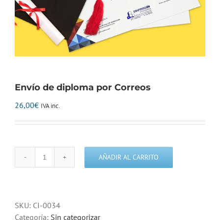
Envío de diploma por Correos
26,00
€
IVA inc.
AÑADIR AL CARRITO
Envío
de
diploma
por
SKU:
CI-0034
Correos
Categoría:
Sin categorizar