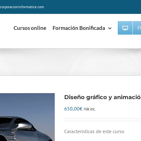
corporacioninformatica.com
Cursos online
Formación Bonificada
E
Diseño gráfico y animació
650,00
€
IVA inc.
Características de este curso