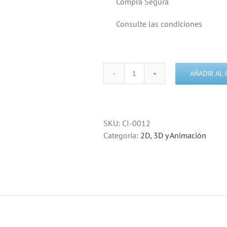
Compra Segura
Consulte las condiciones
AÑADIR AL 
Diseño
gráfico
y
animación
SKU:
CI-0012
3d
Categoría:
2D, 3D y Animación
cantidad