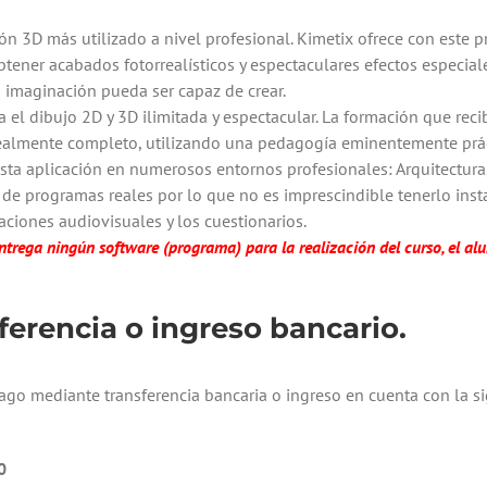
ón 3D más utilizado a nivel profesional. Kimetix ofrece con este p
btener acabados fotorrealísticos y espectaculares efectos especial
imaginación pueda ser capaz de crear.
 el dibujo 2D y 3D ilimitada y espectacular. La formación que recib
realmente completo, utilizando una pedagogía eminentemente práct
sta aplicación en numerosos entornos profesionales: Arquitectura,
de programas reales por lo que no es imprescindible tenerlo ins
aciones audiovisuales y los cuestionarios.
trega ningún software (programa) para la realización del curso, el al
erencia o ingreso bancario.
pago mediante transferencia bancaria o ingreso en cuenta con la s
0