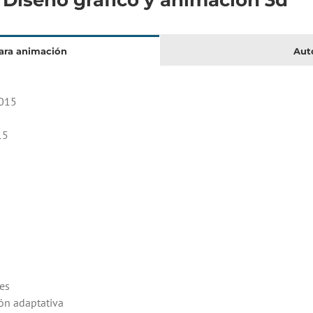
ara animación
Aut
2015
15
res
ón adaptativa