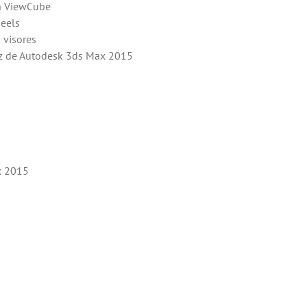
ón ViewCube
heels
 visores
faz de Autodesk 3ds Max 2015
x 2015