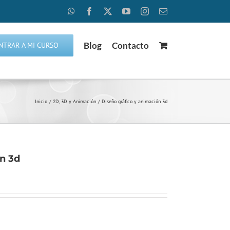
WhatsApp
Facebook
X
YouTube
Instagram
Correo
electrónico
Blog
Contacto
NTRAR A MI CURSO
Inicio
2D, 3D y Animación
Diseño gráfico y animación 3d
n 3d