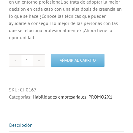
en un entorno profesional, se trata de adoptar la mejor
decisión en cada caso con una alta dosis de creencia en
lo que se hace ¿Conoce las técnicas que pueden
ayudarle a conseguir lo mejor de las personas con las
que se relaciona profesionalmente? ¡Ahora tiene la
oportunidad!
AÑADIR AL CARRITO
Dirección
y
motivación
de
SKU:
CI-0167
equipos
Categorías:
Habilidades empresariales
,
PROMO2X1
cantidad
Descripción