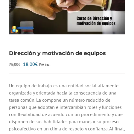
Dirección y motivación de equipos
El
El
18,00
€
IVA inc.
75,00
€
precio
precio
original
actual
era:
es:
Un equipo de trabajo es una entidad social altamente
75,00€.
18,00€.
organizada y orientada hacia la consecuencia de una
tarea común. La compone un número reducido de
personas que adoptan e intercambian roles y funciones
con flexibilidad de acuerdo con un procedimiento y que
disponen de sus habilidades para manejar su proceso
psicoafectivo en un clima de respeto y confianza. Al final,