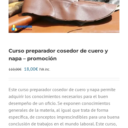
Curso preparador cosedor de cuero y
napa – promoción
El
El
18,00
€
IVA inc.
110,00
€
precio
precio
original
actual
era:
es:
Este curso preparador cosedor de cuero y napa permite
110,00€.
18,00€.
adquirir los conocimientos necesarios para el buen
desempeño de un oficio. Se exponen conocimientos
generales de la materia, al igual que trata de forma
específica, de conceptos imprescindibles para una buena
conclusión de trabajos en el mundo laboral. Este curso,