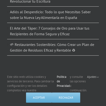
Revolucionar tu Escritura
Adiós al Desperdicio: Todo lo que Necesitas Saber
sobre la Nueva Ley Alimentaria en España
El Arte del Táper: 7 Consejos de Oro para Usar tus
Recipientes de Forma Segura y Eficaz
🌱 Restaurantes Sostenibles: Cómo Crear un Plan de
Gestión de Residuos Eficaz y Rentable ♻️
Este sitio web utiliza cookies y
Política
y consulte
Ajustes
servicios de terceros. Para cambiar la
de
las opciones
Copyright 2012 – 2026 Corporación Informática | Todos los derechos
configuración y ver los detalles
Privacidad
a
reservados |
Política de Privacidad
| Uso de Cookies
completos vea nuestra
continuación.
ACEPTAR
RECHAZAR