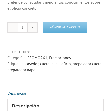
pretende consolidar y mejorar los conocimientos sobre
el oficio concreto.
AÑADIR AL CARRITO
Curso
preparador
cosedor
de
SKU:
CI-0038
cuero
Categorías:
PROMO2X1
,
Promociones
y
Etiquetas:
cosedor
,
cuero
,
napa
,
oficio
,
preparador cuero
,
napa
preparador napa
-
promoción
cantidad
Descripción
Descripción