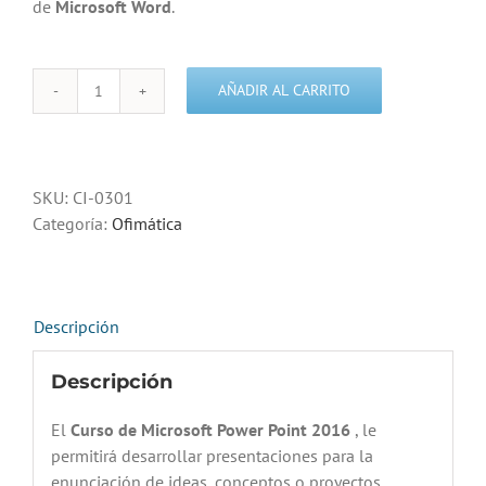
de
Microsoft Word
.
AÑADIR AL CARRITO
Curso
de
Microsoft
Power
SKU:
CI-0301
Point
Categoría:
Ofimática
2016
cantidad
Descripción
Descripción
El
Curso de Microsoft Power Point 2016
, le
permitirá desarrollar presentaciones para la
enunciación de ideas, conceptos o proyectos,