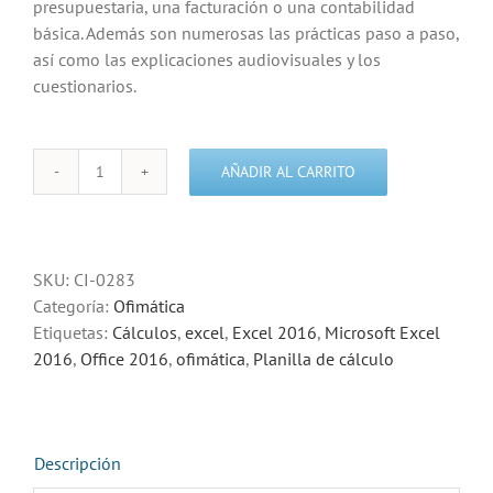
presupuestaria, una facturación o una contabilidad
básica. Además son numerosas las prácticas paso a paso,
así como las explicaciones audiovisuales y los
cuestionarios.
AÑADIR AL CARRITO
Curso
de
Microsoft
Excel
SKU:
CI-0283
2016
Categoría:
Ofimática
Avanzado
Etiquetas:
Cálculos
,
excel
,
Excel 2016
,
Microsoft Excel
cantidad
2016
,
Office 2016
,
ofimática
,
Planilla de cálculo
Descripción