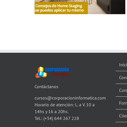
Inic
Con
Contáctanos
Cur
cursos@corporacioninformatica.com
For
Horario de atención: L. a V. 10 a
14hs y 16 a 20hs.
Clie
Tel.:
(+34) 644 267 228