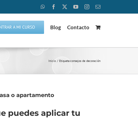
WhatsApp
Facebook
X
YouTube
Instagram
Correo
electrónico
Blog
Contacto
NTRAR A MI CURSO
Inicio
Etiqueta:
consejos de decoración
casa o apartamento
e puedes aplicar tu