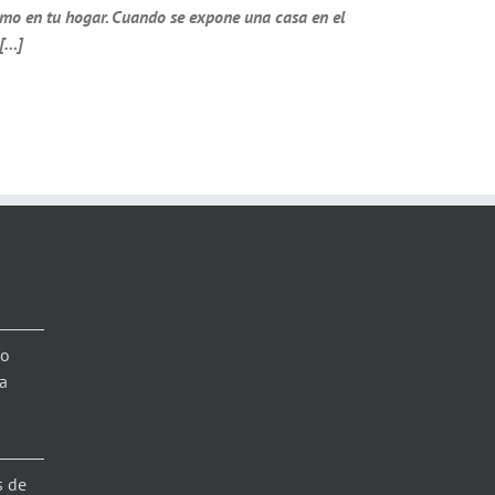
smo en tu hogar. Cuando se expone una casa en el
 […]
lo
a
s de