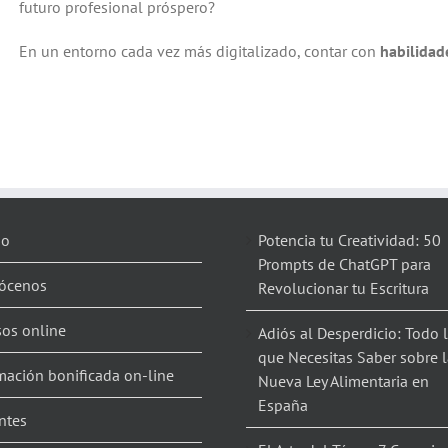
futuro profesional próspero?
En un entorno cada vez más digitalizado, contar con
habilidad
io
Potencia tu Creatividad: 50
Prompts de ChatGPT para
ócenos
Revolucionar tu Escritura
sos online
Adiós al Desperdicio: Todo 
que Necesitas Saber sobre l
mación bonificada on-line
Nueva Ley Alimentaria en
España
ntes