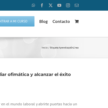
WhatsApp
Facebook
X
YouTube
Instagram
Correo
electrónico
Blog
Contacto
NTRAR A MI CURSO
Inicio
Etiqueta:
AprendizajeEnLínea
iar ofimática y alcanzar el éxito
 en el mundo laboral y abrirte puertas hacia un