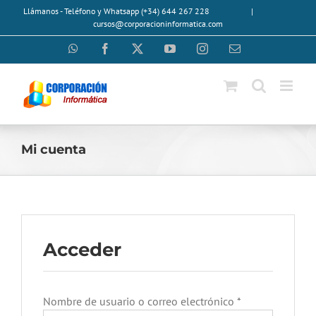
Saltar
Llámanos - Teléfono y Whatsapp (+34) 644 267 228
|
al
cursos@corporacioninformatica.com
contenido
WhatsApp
Facebook
X
YouTube
Instagram
Correo
electrónico
Mi cuenta
Acceder
Obligatorio
Nombre de usuario o correo electrónico
*