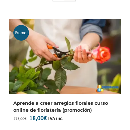
Promo!
Aprende a crear arreglos florales curso
online de floristería (promoción)
El
El
18,00
€
IVA inc.
275,00
€
precio
precio