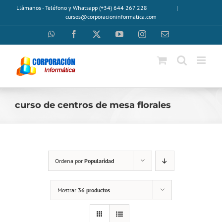
Saltar
Llámanos - Teléfono y Whatsapp (+34) 644 267 228
|
al
cursos@corporacioninformatica.com
contenido
WhatsApp
Facebook
X
YouTube
Instagram
Correo
electrónico
curso de centros de mesa florales
Ordena por
Popularidad
Mostrar
36 productos