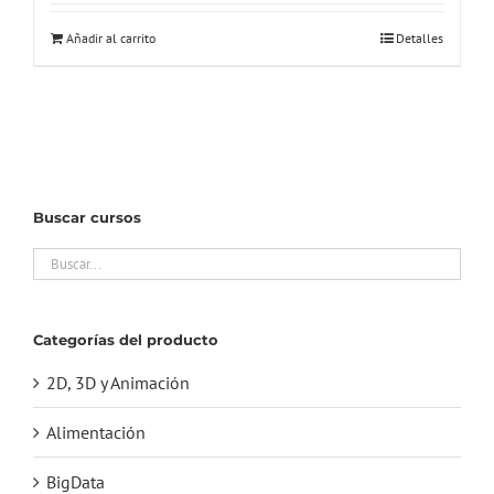
original
actual
Añadir al carrito
Detalles
era:
es:
275,00€.
18,00€.
Buscar cursos
Categorías del producto
2D, 3D y Animación
Alimentación
BigData