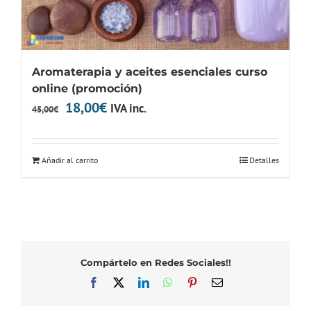
Aromaterapia y aceites esenciales curso
online (promoción)
El
El
18,00
€
IVA inc.
45,00
€
precio
precio
original
actual
Añadir al carrito
Detalles
era:
es:
45,00€.
18,00€.
Compártelo en Redes Sociales!!
Facebook
X
LinkedIn
WhatsApp
Pinterest
Correo
electrónico