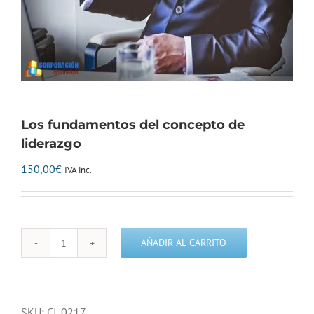
Los fundamentos del concepto de
liderazgo
150,00
€
IVA inc.
AÑADIR AL CARRITO
Los
fundamentos
del
concepto
SKU:
CI-0217