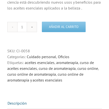
ciencia está descubriendo nuevos usos y beneficios para
los aceites esenciales aplicados a la belleza .
AÑADIR AL CARRITO
Curso
de
aromaterapia
y
SKU:
CI-0058
aceites
Categorías:
Cuidado personal
,
Oficios
esenciales
Etiquetas:
aceites esenciales
,
aromaterapia
,
curso de
cantidad
aceites esenciales
,
curso de aromaterapia
,
curso online
,
curso online de aromaterapia
,
curso online de
aromaterapia y aceites esenciales
Descripción