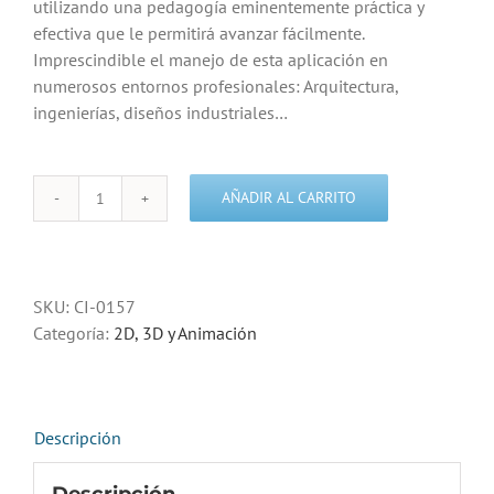
utilizando una pedagogía eminentemente práctica y
efectiva que le permitirá avanzar fácilmente.
Imprescindible el manejo de esta aplicación en
numerosos entornos profesionales: Arquitectura,
ingenierías, diseños industriales…
AÑADIR AL CARRITO
Curso
de
Autocad
2008
SKU:
CI-0157
2D
Categoría:
2D, 3D y Animación
y
3D
cantidad
Descripción